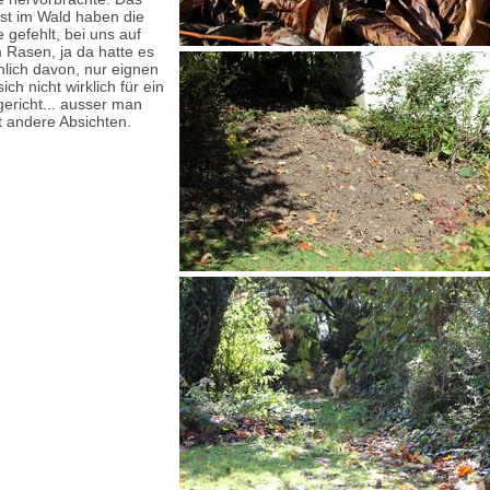
sst im Wald haben die
e gefehlt, bei uns auf
 Rasen, ja da hatte es
hlich davon, nur eignen
sich nicht wirklich für ein
gericht... ausser man
t andere Absichten.