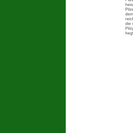
hei
Pilz
dem
reic
die 
Pilz
heg