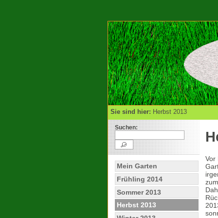
Sie sind hier:
Herbst 2013
Suchen:
H
Vor 
Mein Garten
Gar
irge
Frühling 2014
zum
Dahe
Sommer 2013
Rüc
Herbst 2013
201
son
Winter 2013