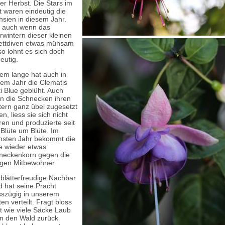
er Herbst. Die Stars im
t waren eindeutig die
hsien in diesem Jahr.
 auch wenn das
wintern dieser kleinen
lettdiven etwas mühsam
 so lohnt es sich doch
eutig.
rem lange hat auch in
sem Jahr die Clematis
i Blue geblüht. Auch
n die Schnecken ihren
tern ganz übel zugesetzt
n, liess sie sich nicht
ren und produzierte seit
Blüte um Blüte. Im
hsten Jahr bekommt die
e wieder etwas
neckenkorn gegen die
tigen Mitbewohner.
 blätterfreudige Nachbar
d hat seine Pracht
sszügig in unserem
en verteilt. Fragt bloss
t wie viele Säcke Laub
in den Wald zurück