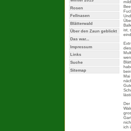
mild
Bee
Rosen
Fuc
Fellnasen
Und
Über
Blätterwald
Bal
ist,
Über den Zaun geblickt
eind
Das war...
Ext
Impressum
die
Mult
Links
wen
Blät
Suche
habe
Sitemap
beir
Mai 
näc
Gut
Sch
läs
Der
Wal
gro
Gart
nich
ich 