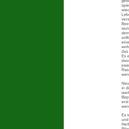
ges
spie
wied
Leb
vers
Beet
wun
dem
soll
ein
wohn
das 
Es 
dass
paa
Ras
wer
Neu
in 
wart
Bepf
ers
wer
Es w
und
Herb
Pilz